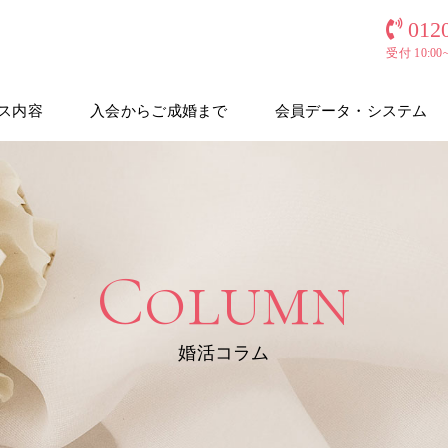
012
受付 10:0
ス内容
入会からご成婚まで
会員データ・システム
Column
婚活コラム