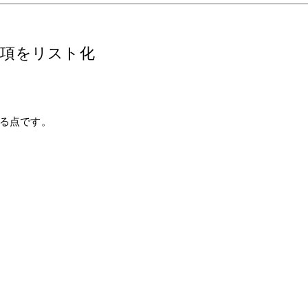
事項をリスト化
る
点です。