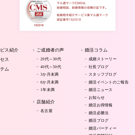
ービス紹介
ご成婚者の声
婚活コラム
20代～30代
成婚ストーリー
ロセス
40代～50代
社長ブログ
ステム
3か月未満
スタッフブログ
6か月未満
婚活イベントのご報告
1年未満
婚活ニュース
お知らせ
店舗紹介
婚活お得情報
名古屋
婚活必勝法
婚活ブログ
婚活パーティー