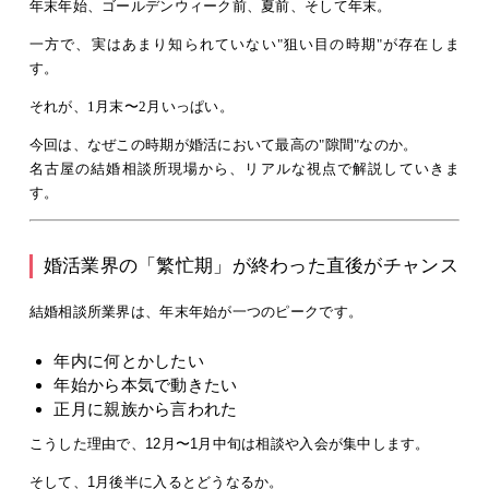
年末年始、ゴールデンウィーク前、夏前、そして年末。
一方で、実はあまり知られていない
"狙い目の時期"
が存在しま
す。
それが、1月末〜2月いっぱい。
今回は、なぜこの時期が婚活において
最高の"隙間"
なのか。
名古屋の結婚相談所現場から、リアルな視点で解説していきま
す。
婚活業界の「繁忙期」が終わった直後がチャンス
結婚相談所業界は、年末年始が一つのピークです。
年内に何とかしたい
年始から本気で動きたい
正月に親族から言われた
こうした理由で、12月〜1月中旬は相談や入会が集中します。
そして、1月後半に入るとどうなるか。