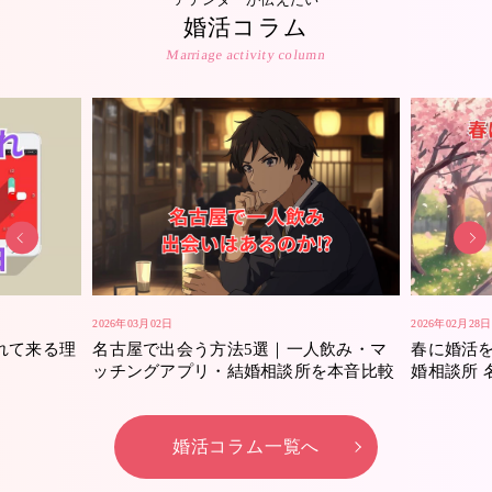
婚活コラム
Marriage activity column
2026年03月02日
2026年02月28日
れて来る理
名古屋で出会う方法5選｜一人飲み・マ
春に婚活
ッチングアプリ・結婚相談所を本音比較
婚相談所 
婚活コラム一覧へ