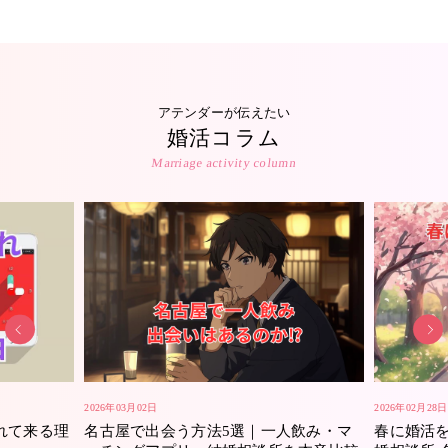
アテンダーが伝えたい
婚活コラム
Marriage activity column
2026年03月02日
2026年02月28日
れて来る理
名古屋で出会う方法5選｜一人飲み・マ
春に婚活