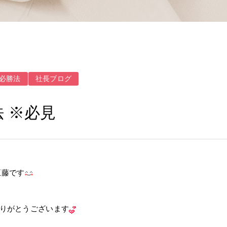
必勝法
社長ブログ
 ※必見
五藤です
りがとうございます