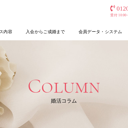
012
受付 10:0
ス内容
入会からご成婚まで
会員データ・システム
Column
婚活コラム